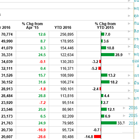
►
ธั
►
พฤ
►
ตุ
►
กั
►
สิ
►
ก
►
มิ
▼
พ
ยอด
อ
►
เม
►
มี
►
กุ
►
ม
►
2016
►
2015
►
2014