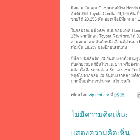
ติดตาม ในกลุ่ม C เซกเมนต์บ้าง Honda C
อันดับสอง Toyota Corolla 29,136 คัน ป
ขายได้ 20,255 คัน ยอดเมื่อปีที่ผ่านมา
ในกลุ่มรถยนต์ SUV แบบคอมแพ็ค Honda
13% จากปีก่อน Toyota Rav4 ขายได้ 31,7
สามตกมาจากอันดับหนึ่งเดือนที่ผ่านมา N
เพิ่มขึ้น 18.2% ของปีก่อนเช่นกัน
ปีนี้ค่ายนิสสันติด 20 อันดับแรกทั้งสามร
กับค่ายรถยนต์อื่นในระยะยาว หรือยังรัก
แปลกใจคือรถยนต์อเมริกาเอง เช่น Ford
หลุดไปจากกลุ่ม 20 อันดับแรกหลายเดือน
มากขึ้นอย่างน่าประหลาดใจเช่นกัน
เขียนโดย
vip-rent-car
ที่
06:15
ไม่มีความคิดเห็น:
แสดงความคิดเห็น