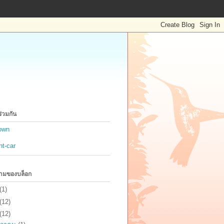
ลร่วมกัน
own
nt-car
ามของบล็อก
(1)
(12)
(12)