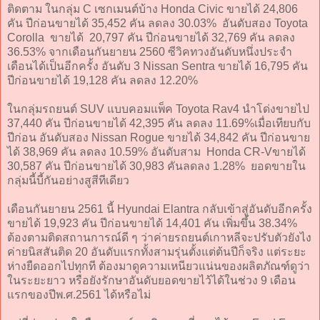
ติดตาม ในกลุ่ม C เซกเมนต์บ้าง Honda Civic ขายได้ 24,806
คัน ปีก่อนขายได้ 35,452 คัน ลดลง 30.03% อันดับสอง Toyota
Corolla ขายได้ 20,797 คัน ปีก่อนขายได้ 32,769 คัน ลดลง
36.53% จากเดือนกันยายน 2560 ซีวิคทวงอันดับหนึ่งประจำ
เดือนได้เป็นอีกครั้ง อันดับ 3 Nissan Sentra ขายได้ 16,795 คัน
ปีก่อนขายได้ 19,128 คัน ลดลง 12.20%
ในกลุ่มรถยนต์ SUV แบบคอมแพ็ค Toyota Rav4 นำโด่งขายไป
37,440 คัน ปีก่อนขายได้ 42,395 คัน ลดลง 11.69%เมื่อเทียบกับ
ปีก่อน อันดับสอง Nissan Rogue ขายได้ 34,842 คัน ปีก่อนขาย
ได้ 38,969 คัน ลดลง 10.59% อันดับสาม Honda CR-Vขายได้
30,587 คัน ปีก่อนขายได้ 30,983 คันลดลง 1.28% ยอดขายใน
กลุ่มนี้บี้กันอย่างสูสีทีเดียว
เดือนกันยายน 2561 นี้ Hyundai Elantra กลับเข้าสู่อันดับอีกครั้ง
ขายได้ 19,923 คัน ปีก่อนขายได้ 14,401 คัน เพิ่มขึ้น 38.34%
ต้องตามติดสถานการณ์ดี ๆ ว่าค่ายรถยนต์เกาหลีจะปรับตัวยังไง
ค่ายนิสสันติด 20 อันดับแรกทั้งสามรุ่นตั้งแต่ต้นปีก็จริง แต่ระยะ
ห่างยืดออกไปทุกที ต้องมาดูความเหนียวแน่นของผลิตภัณฑ์ดูว่า
ในระยะยาว หรือยังรักษาอันดับยอดขายไว้ได้ในช่วง 9 เดือน
แรกของปีพ.ศ.2561 ได้หรือไม่