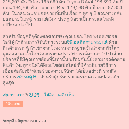
215,202 คัน ปีก่อน 195,689 คัน Toyota RAV4 198,390 คัน ปี
ก่อน 184,766 คัน Honda CR-V 179,588 คัน ปีก่อน 187,804
คัน ในกลุ่น SUV ยอดขายเพิ่มขึ้นเรื่อย ๆ ทุก ๆ ปี สวนทางกลับ
ยอดขายในกลุ่มรถยนต์นั่ง 4 ประตู นัยว่าเป็นกระแสโลกที่
เปลี่ยนแปลงไป
สำหรับข้อมูลดีๆต้องขอขอบพระคุณ บจก. ไทย พรอสเพอรัส
ไอที ผู้นำด้านการให้บริการระบบ
จีพีเอสติดตามรถยนต์
ด้วย
สินค้าเกรด A นำเข้าจากโรงงานมาตรฐานชั้นนำจากทั่วโลก
ดูแลและติดตั้งโดยวิศวกรผ่านประสพการณ์มากว่า 10 ปี เลือก
บริการที่ดีมีคุณภาพต้องที่นี่เท่านั้น พร้อมกันนี้ยังสามารถติดตาม
สินค้าใหม่ทุกชนิดได้ที่เวบไซต์เปิดใหม่ ที่มีคำอธิบายวิธีการ
เชื่อมต่อกับเซิร์ฟเวอร์ของทางบริษัทฯ ได้เป็นอย่างดี รวมถึง
บริการ
เช่ารถตู้ H1
สำหรับผู้บริหาร มาตรฐานความปลอดภัย
สูงสุด
vip-rent-car
ที่
21:25
ไม่มีความคิดเห็น:
ใช้ร่วมกัน
วันพุธที่ 6 มิถุนายน พ.ศ. 2561